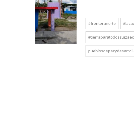
#fronteranorte
#laca
#tierraparatodossuizae
pueblosdepazydesarroll