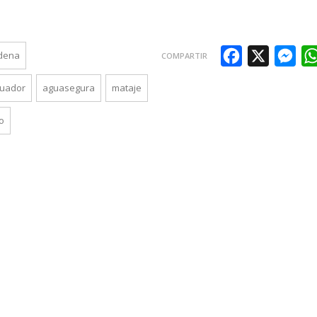
Facebook
X
Mes
dena
COMPARTIR
cuador
aguasegura
mataje
o