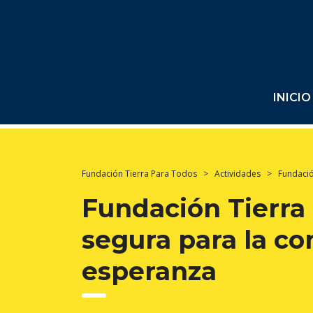
INICIO
Fundación Tierra Para Todos
>
Actividades
>
Fundació
Fundación Tierra
segura para la c
esperanza