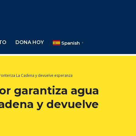
TO
DONA HOY
Spanish
▼
ronteriza La Cadena y devuelve esperanza
or garantiza agua
Cadena y devuelve