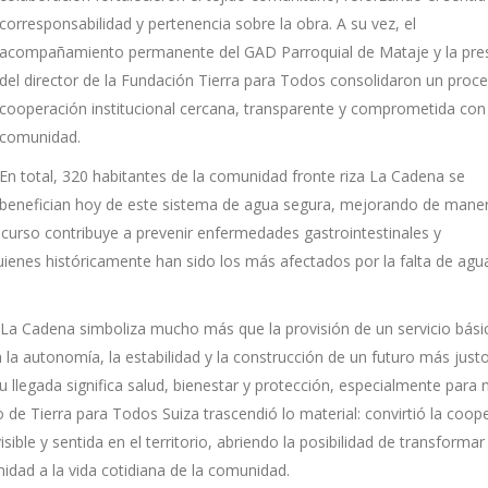
corresponsabilidad y pertenencia sobre la obra. A su vez, el
acompañamiento permanente del GAD Parroquial de Mataje y la pre
del director de la Fundación Tierra para Todos consolidaron un proc
cooperación institucional cercana, transparente y comprometida con 
comunidad.
En total, 320 habitantes de la comunidad fronte riza La Cadena se
benefician hoy de este sistema de agua segura, mejorando de mane
 recurso contribuye a prevenir enfermedades gastrointestinales y
uienes históricamente han sido los más afectados por la falta de agu
 La Cadena simboliza mucho más que la provisión de un servicio bási
 la autonomía, la estabilidad y la construcción de un futuro más just
 Su llegada significa salud, bienestar y protección, especialmente para 
 de Tierra para Todos Suiza trascendió lo material: convirtió la coop
sible y sentida en el territorio, abriendo la posibilidad de transformar
nidad a la vida cotidiana de la comunidad.