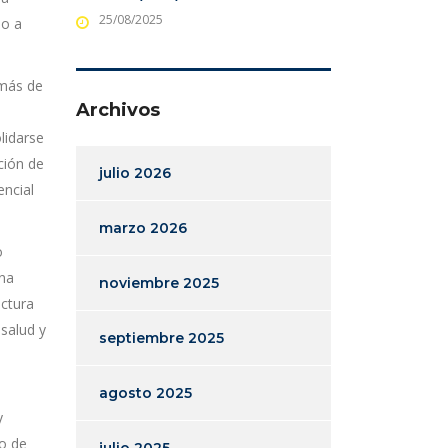
25/08/2025
so a
 más de
Archivos
lidarse
ción de
julio 2026
ncial
marzo 2026
o
una
noviembre 2025
uctura
salud y
septiembre 2025
agosto 2025
y
do de