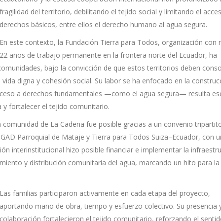
fragilidad del territorio, debilitando el tejido social y limitando el acce
derechos básicos, entre ellos el derecho humano al agua segura.
En este contexto, la Fundación Tierra para Todos, organización con
22 años de trabajo permanente en la frontera norte del Ecuador, ha
munidades, bajo la convicción de que estos territorios deben conso
vida digna y cohesión social. Su labor se ha enfocado en la construc
 acceso a derechos fundamentales —como el agua segura— resulta ese
a y fortalecer el tejido comunitario.
a comunidad de La Cadena fue posible gracias a un convenio tripartit
l GAD Parroquial de Mataje y Tierra para Todos Suiza–Ecuador, con 
ión interinstitucional hizo posible financiar e implementar la infraestr
iento y distribución comunitaria del agua, marcando un hito para la 
Las familias participaron activamente en cada etapa del proyecto,
aportando mano de obra, tiempo y esfuerzo colectivo. Su presencia 
colaboración fortalecieron el tejido comunitario, reforzando el senti