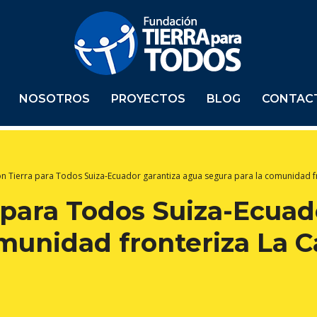
NOSOTROS
PROYECTOS
BLOG
CONTAC
n Tierra para Todos Suiza-Ecuador garantiza agua segura para la comunidad f
 para Todos Suiza-Ecuad
omunidad fronteriza La 